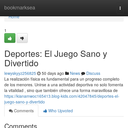
Home
bookmarksea
Togg
navi
Home
1
Deportes: El Juego Sano y
Divertido
lewyskyyz256825
50 days ago
News
Discuss
La realización física es fundamental para un progreso completo
de los menores. Unirse a una actividad deportiva no solo fomenta
la vitalidad , sino que también ofrece una forma maravillosa de
https://kianamwoc165413.blog-kids.com/42047845/deportes-el-
juego-sano-y-divertido
Comments
Who Upvoted
Comments