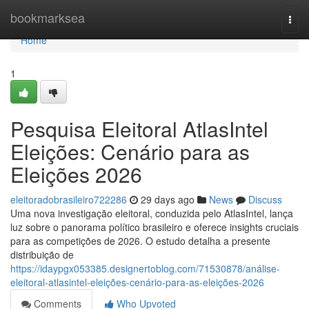
Home
bookmarksea
Togg
navi
Home
1
Pesquisa Eleitoral AtlasIntel
Eleições: Cenário para as
Eleições 2026
eleitoradobrasileiro722286
29 days ago
News
Discuss
Uma nova investigação eleitoral, conduzida pelo AtlasIntel, lança
luz sobre o panorama político brasileiro e oferece insights cruciais
para as competições de 2026. O estudo detalha a presente
distribuição de
https://idaypgx053385.designertoblog.com/71530878/análise-
eleitoral-atlasintel-eleições-cenário-para-as-eleições-2026
Comments
Who Upvoted