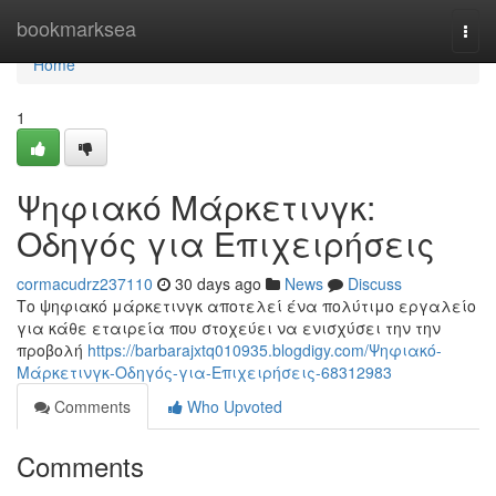
Home
bookmarksea
Togg
navi
Home
1
Ψηφιακό Μάρκετινγκ:
Οδηγός για Επιχειρήσεις
cormacudrz237110
30 days ago
News
Discuss
Το ψηφιακό μάρκετινγκ αποτελεί ένα πολύτιμο εργαλείο
για κάθε εταιρεία που στοχεύει να ενισχύσει την την
προβολή
https://barbarajxtq010935.blogdigy.com/Ψηφιακό-
Μάρκετινγκ-Οδηγός-για-Επιχειρήσεις-68312983
Comments
Who Upvoted
Comments