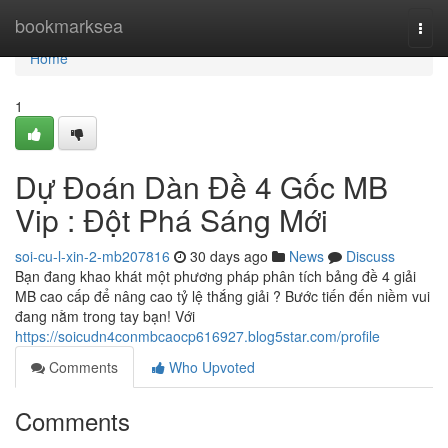
Home
bookmarksea
Togg
navi
Home
1
Dự Đoán Dàn Đề 4 Gốc MB
Vip : Đột Phá Sáng Mới
soi-cu-l-xin-2-mb207816
30 days ago
News
Discuss
Bạn đang khao khát một phương pháp phân tích bảng đề 4 giải
MB cao cấp để nâng cao tỷ lệ thắng giải ? Bước tiến đến niềm vui
đang nằm trong tay bạn! Với
https://soicudn4conmbcaocp616927.blog5star.com/profile
Comments
Who Upvoted
Comments