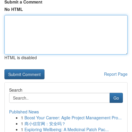
Submit a Comment
No HTML
HTML is disabled
Report Page
Search
Go
Published News
1
Boost Your Career: Agile Project Management Pro...
1
商小信官网：安全吗？
1
Exploring Wellbeing: A Medicinal Patch Pac...