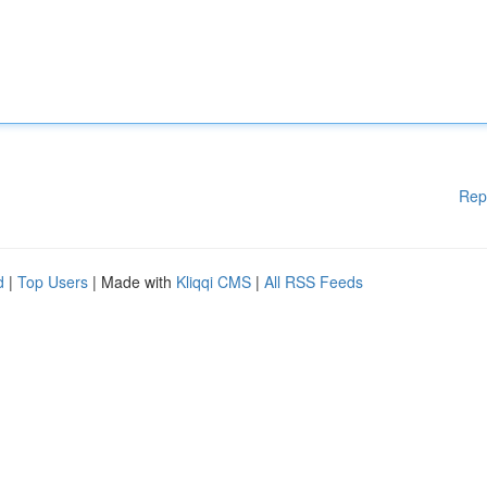
Rep
d
|
Top Users
| Made with
Kliqqi CMS
|
All RSS Feeds