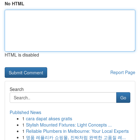
No HTML
HTML is disabled
Report Page
Search
Go
Published News
1
cara dapat akses gratis
1
Stylish Mounted Fixtures: Light Concepts ...
1
Reliable Plumbers in Melbourne: Your Local Experts
1
명품 레플리카 쇼핑몰, 진짜처럼 완벽한 고품질 레...