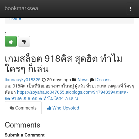
Home
bookmarksea
Togg
navi
Home
1
เกมสล็อต 918คิส สุดฮิต ทำไม
ใครๆ ก็เล่น
tiannauyky018325
29 days ago
News
Discuss
เกม 918คิส เป็นที่นิยมอย่างมากในหมู่ ผู้เล่น ทั่วประเทศ เหตุผลที่ ใครๆ
หันมา
https://zoyahauo047055.aioblogs.com/94794339/เกมสล-
อต-918ค-ส-ส-ดฮ-ต-ทำไมใครๆ-ก-เล-น
Comments
Who Upvoted
Comments
Submit a Comment