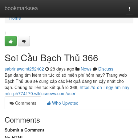
Home
bookmarksea
Togg
navi
Home
1
Soi Cầu Bạch Thủ 366
sabrinawcmt252462
28 days ago
News
Discuss
Bạn đang tìm kiếm tin tức xổ số miễn phí hôm nay? Trang web
Bạch Thủ 366 sẽ cung cấp các kết quả đáng tin cậy nhất cho
bạn. Chúng tôi liên tục kết quả lô 366,
https://d-on-l-ngy-hm-nay-
min-ph774170.wikiusnews.com/user
Comments
Who Upvoted
Comments
Submit a Comment
No HTML