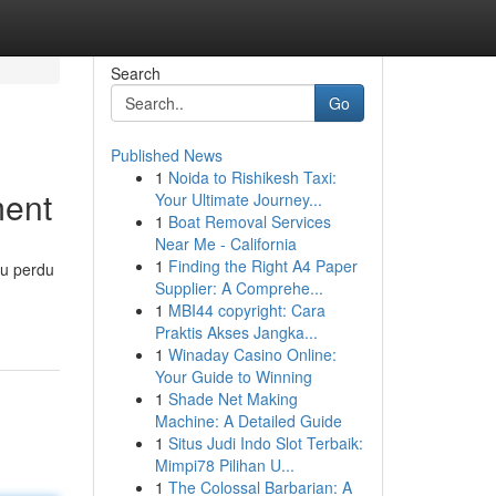
Search
Go
Published News
1
Noida to Rishikesh Taxi:
ment
Your Ultimate Journey...
1
Boat Removal Services
Near Me - California
1
Finding the Right A4 Paper
eu perdu
Supplier: A Comprehe...
1
MBI44 copyright: Cara
Praktis Akses Jangka...
1
Winaday Casino Online:
Your Guide to Winning
1
Shade Net Making
Machine: A Detailed Guide
1
Situs Judi Indo Slot Terbaik:
Mimpi78 Pilihan U...
1
The Colossal Barbarian: A