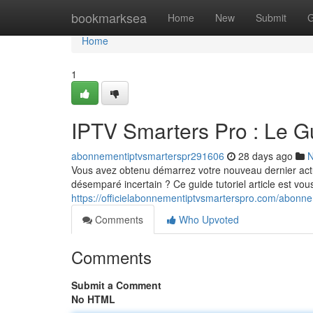
Home
bookmarksea
Home
New
Submit
G
Home
1
IPTV Smarters Pro : Le 
abonnementiptvsmarterspr291606
28 days ago
Vous avez obtenu démarrez votre nouveau dernier ac
désemparé incertain ? Ce guide tutoriel article est vou
https://officielabonnementiptvsmarterspro.com/abonne
Comments
Who Upvoted
Comments
Submit a Comment
No HTML