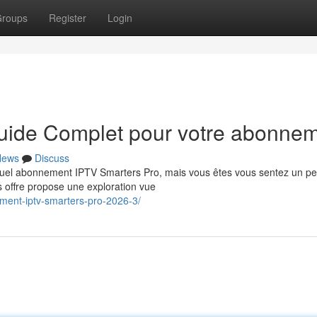
roups
Register
Login
Guide Complet pour votre abonne
News
Discuss
tuel abonnement IPTV Smarters Pro, mais vous êtes vous sentez un p
s offre propose une exploration vue
ment-iptv-smarters-pro-2026-3/