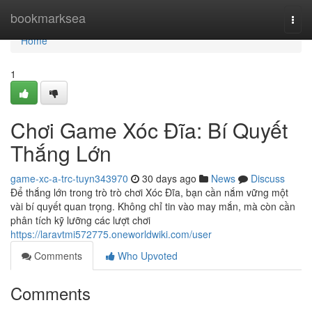
Home
bookmarksea
Togg
navi
Home
1
Chơi Game Xóc Đĩa: Bí Quyết
Thắng Lớn
game-xc-a-trc-tuyn343970
30 days ago
News
Discuss
Để thắng lớn trong trò trò chơi Xóc Đĩa, bạn cần nắm vững một
vài bí quyết quan trọng. Không chỉ tin vào may mắn, mà còn cần
phân tích kỹ lưỡng các lượt chơi
https://laravtmi572775.oneworldwiki.com/user
Comments
Who Upvoted
Comments